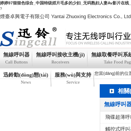
婷婷97狠狠色综合_中国特级婬片毛多的少妇_无码熟妇人妻Av影片在线
?
煙臺卓興電子有限公司 Yantai Zhuoxing Electronics Co., Ltd
無線呼叫器
無線呼叫接收主機(jī)
無線取餐呼叫系統(t
Call Buttons
Receivers
Take Food Pag
您當(dāng)前的位
迅鈴動(dòng)態(tài)
服務(wù)與支持
News
Service
相關(
無線呼叫
(ch
飛碟超薄呼
觸控式呼叫