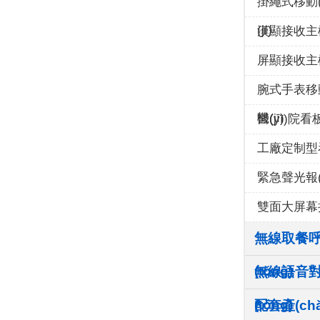
掛繩式移動(
(jī)
漢顯接收主機(
屏顯接收主機(
腕式手表移動
機(jī)
醫(yī)院看
工廠定制型看
緊急聲光報(
雙面大屏幕接
無線取餐
(tǒng)
無線語音
(tǒng)
配套產(ch