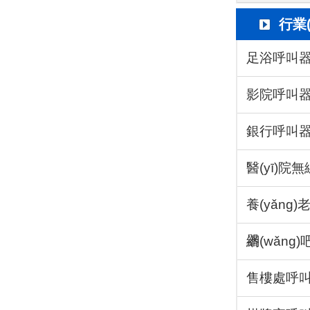
行業(
用
足浴呼叫
影院呼叫
銀行呼叫
醫(yī)院
養(yǎng
器
網(wǎng
售樓處呼