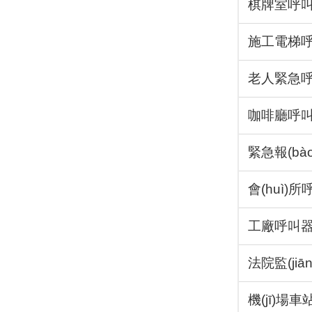
棋牌室呼
施工電梯
老人緊急
咖啡廳呼
緊急報(bà
會(huì)
工廠呼叫
法院監(ji
機(jī)場