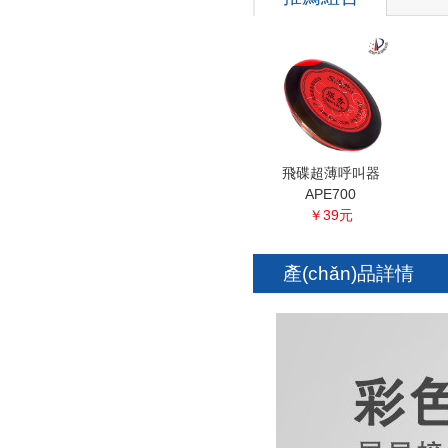
飛碟超薄呼叫器
APE700
￥39元
產(chǎn)品詳情